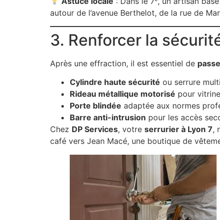
Astuce locale
: Dans le 7ᵉ, un artisan bas
autour de l’avenue Berthelot, de la rue de Ma
3. Renforcer la sécurit
Après une effraction, il est essentiel de
passe
Cylindre haute sécurité
ou serrure mult
Rideau métallique motorisé
pour vitrin
Porte blindée
adaptée aux normes profe
Barre anti-intrusion
pour les accès sec
Chez
DP Services
, votre
serrurier à Lyon 7
,
café vers Jean Macé, une boutique de vêtem