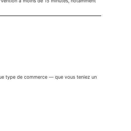
tervention à moins de 15 minutes, notamment
que type de commerce — que vous teniez un