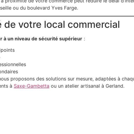
é à proximité de votre commerce peut réduire le délai d’in
rseille ou du boulevard Yves Farge.
é de votre local commercial
r à un niveau de sécurité supérieur
:
ipoints
e
ssionnelles
ondaires
 nous proposons des solutions sur mesure, adaptées à cha
ents à
Saxe-Gambetta
ou un atelier artisanal à Gerland.